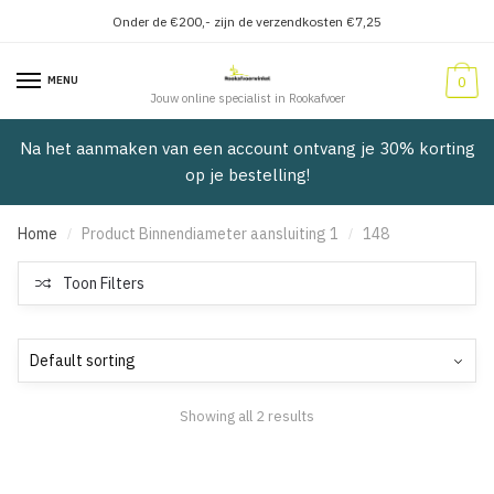
Onder de €200,- zijn de verzendkosten €7,25
Verder
Doorgaan
naar
naar
MENU
0
navigatie
inhoud
Jouw online specialist in Rookafvoer
Na het aanmaken van een account ontvang je 30% korting
op je bestelling!
Home
Product Binnendiameter aansluiting 1
148
/
/
Toon Filters
Showing all 2 results