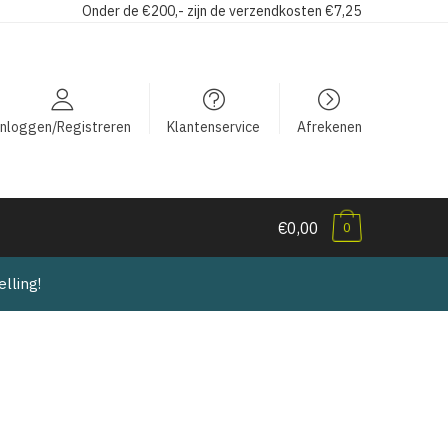
Onder de €200,- zijn de verzendkosten €7,25
Inloggen/Registreren
Klantenservice
Afrekenen
€0,00
0
lling!