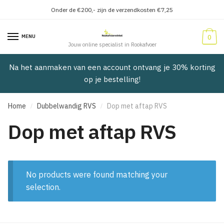
Onder de €200,- zijn de verzendkosten €7,25
Verder
Doorgaan
naar
naar
MENU
0
navigatie
inhoud
Jouw online specialist in Rookafvoer
Na het aanmaken van een account ontvang je 30% korting
op je bestelling!
Home
Dubbelwandig RVS
Dop met aftap RVS
/
/
Dop met aftap RVS
No products were found matching your
selection.