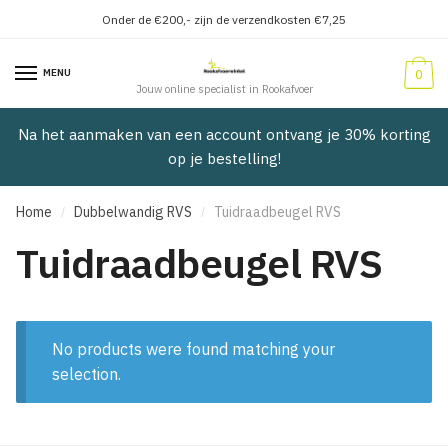
Onder de €200,- zijn de verzendkosten €7,25
Verder
Doorgaan
naar
naar
MENU
0
navigatie
inhoud
Jouw online specialist in Rookafvoer
Na het aanmaken van een account ontvang je 30% korting
op je bestelling!
Home
Dubbelwandig RVS
Tuidraadbeugel RVS
/
/
Tuidraadbeugel RVS
No products were found matching your
selection.