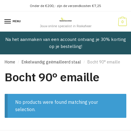
Onder de €200,- zijn de verzendkosten €7,25
Verder
Doorgaan
naar
naar
MENU
0
navigatie
inhoud
Jouw online specialist in Rookafvoer
Na het aanmaken van een account ontvang je 30% korting
op je bestelling!
Home
Enkelwandig geëmailleerd staal
Bocht 90° emaille
/
/
Bocht 90° emaille
No products were found matching your
selection.