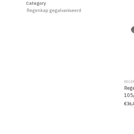
Category
Regenkap gegalvaniseerd
REGE
Rege
105
€
36,