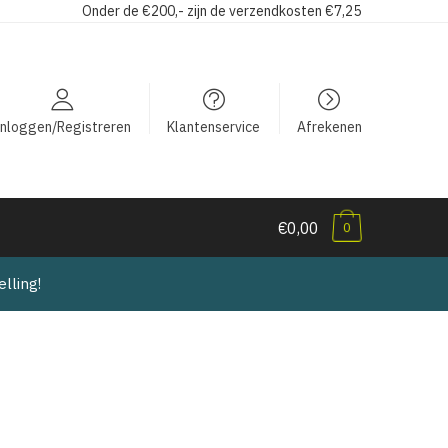
Onder de €200,- zijn de verzendkosten €7,25
Inloggen/Registreren
Klantenservice
Afrekenen
€0,00
0
lling!