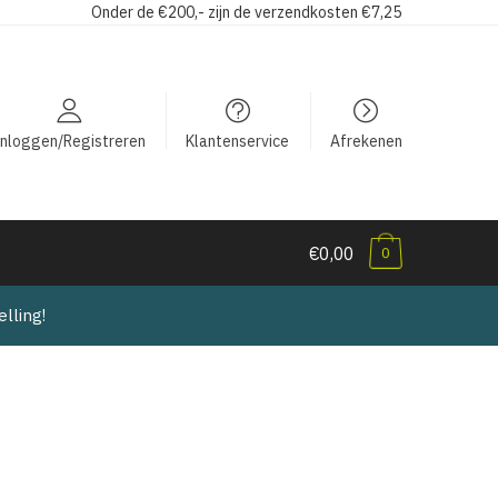
Onder de €200,- zijn de verzendkosten €7,25
Inloggen/Registreren
Klantenservice
Afrekenen
€0,00
0
lling!