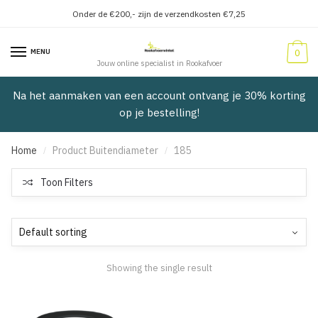
Onder de €200,- zijn de verzendkosten €7,25
Verder
Doorgaan
naar
naar
MENU
0
navigatie
inhoud
Jouw online specialist in Rookafvoer
Na het aanmaken van een account ontvang je 30% korting
op je bestelling!
Home
Product Buitendiameter
185
/
/
Toon Filters
Showing the single result