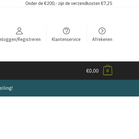
Onder de €200,- zijn de verzendkosten €7,25
Inloggen/Registreren
Klantenservice
Afrekenen
€0,00
0
lling!