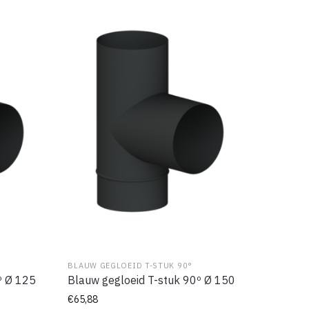
BLAUW GEGLOEID T-STUK 90°
º Ø 125
Blauw gegloeid T-stuk 90º Ø 150
€
65,88