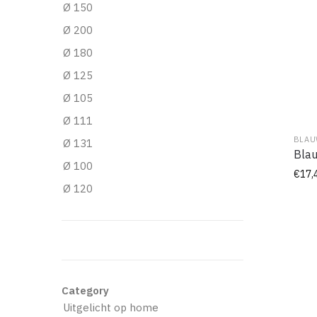
Ø 150
Ø 200
Ø 180
Ø 125
Ø 105
Ø 111
BLAU
Ø 131
Blau
Ø 100
€
17,
Ø 120
Category
Uitgelicht op home