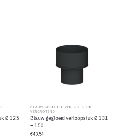
K
BLAUW GEGLOEID VERLOOPSTUK
VERGROTEND
uk Ø 125
Blauw gegloeid verloopstuk Ø 131
– 150
€
43,54