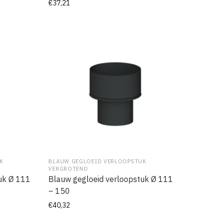
€
37,21
K
BLAUW GEGLOEID VERLOOPSTUK
VERGROTEND
uk Ø 111
Blauw gegloeid verloopstuk Ø 111
– 150
€
40,32