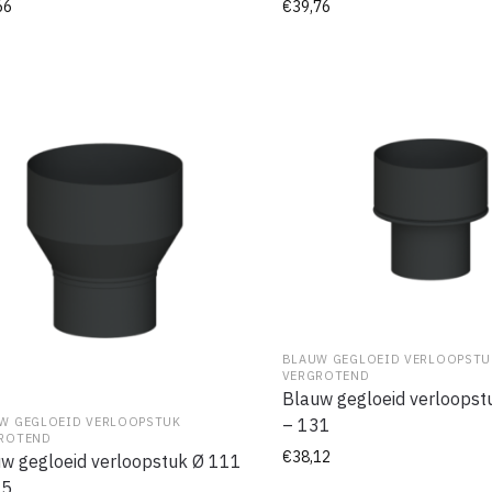
66
€
39,76
BLAUW GEGLOEID VERLOOPSTU
VERGROTEND
Blauw gegloeid verloopst
– 131
W GEGLOEID VERLOOPSTUK
ROTEND
€
38,12
w gegloeid verloopstuk Ø 111
25