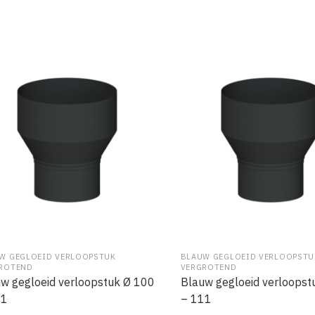
W GEGLOEID VERLOOPSTUK
BLAUW GEGLOEID VERLOOPSTU
ROTEND
VERGROTEND
w gegloeid verloopstuk Ø 100
Blauw gegloeid verloopst
11
– 111