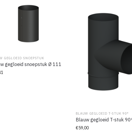
W GEGLOEID SNOEPSTUK
w gegloeid snoepstuk Ø 111
41
BLAUW GEGLOEID T-STUK 90°
Blauw gegloeid T-stuk 90
€
59,00