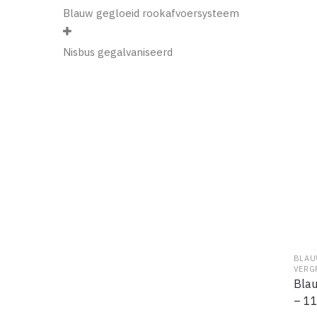
Blauw gegloeid rookafvoersysteem

Nisbus gegalvaniseerd
BLAU
VERG
Blau
– 1