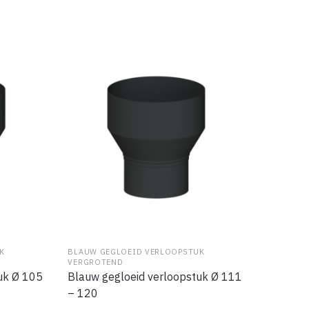
K
BLAUW GEGLOEID VERLOOPSTUK
VERGROTEND
uk Ø 105
Blauw gegloeid verloopstuk Ø 111
– 120