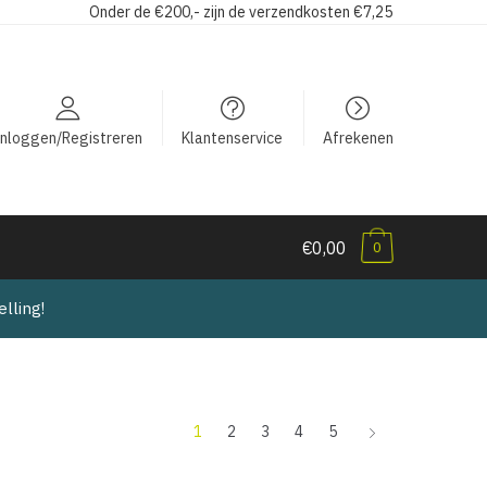
Onder de €200,- zijn de verzendkosten €7,25
Inloggen/Registreren
Klantenservice
Afrekenen
€0,00
0
lling!
1
2
3
4
5