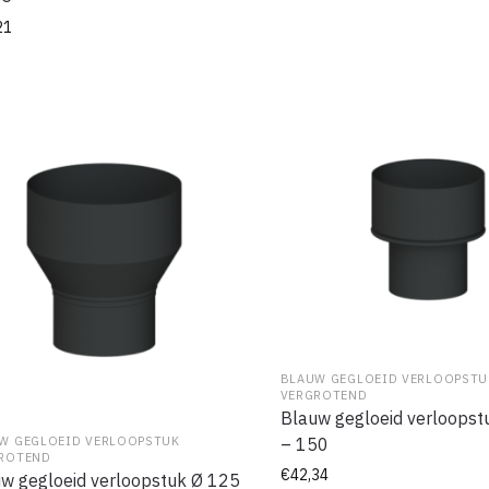
21
BLAUW GEGLOEID VERLOOPSTU
VERGROTEND
Blauw gegloeid verloopst
– 150
W GEGLOEID VERLOOPSTUK
ROTEND
€
42,34
w gegloeid verloopstuk Ø 125