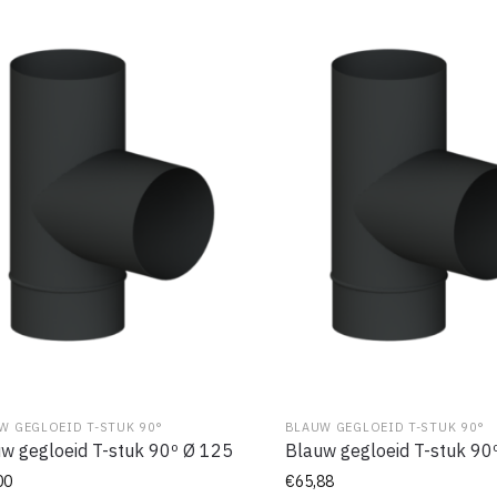
W GEGLOEID T-STUK 90°
BLAUW GEGLOEID T-STUK 90°
w gegloeid T-stuk 90º Ø 125
Blauw gegloeid T-stuk 90
00
€
65,88