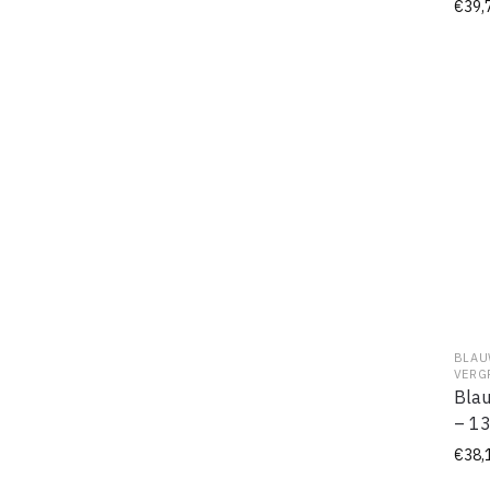
€
39,
BLAU
VERG
Blau
– 1
€
38,