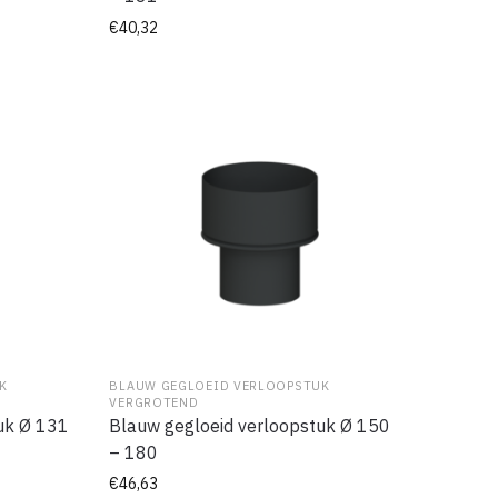
€
40,32
K
BLAUW GEGLOEID VERLOOPSTUK
VERGROTEND
uk Ø 131
Blauw gegloeid verloopstuk Ø 150
– 180
€
46,63