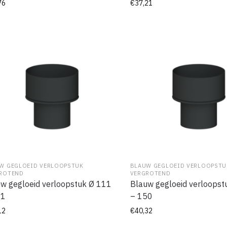
76
€
37,21
W GEGLOEID VERLOOPSTUK
BLAUW GEGLOEID VERLOOPSTU
ROTEND
VERGROTEND
w gegloeid verloopstuk Ø 111
Blauw gegloeid verloopst
31
– 150
12
€
40,32