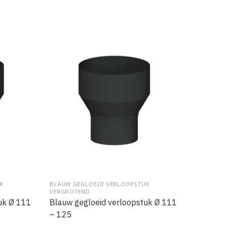
K
BLAUW GEGLOEID VERLOOPSTUK
VERGROTEND
uk Ø 111
Blauw gegloeid verloopstuk Ø 111
– 125