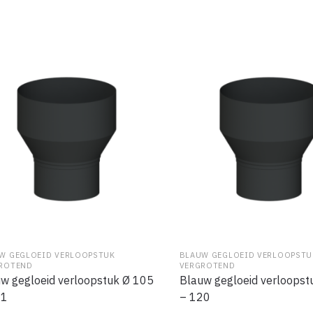
W GEGLOEID VERLOOPSTUK
BLAUW GEGLOEID VERLOOPSTU
ROTEND
VERGROTEND
w gegloeid verloopstuk Ø 105
Blauw gegloeid verloopst
11
– 120