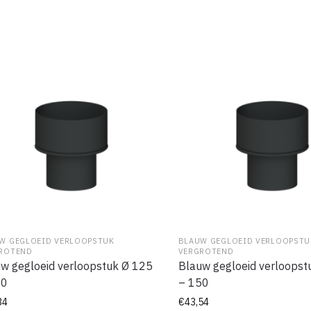
W GEGLOEID VERLOOPSTUK
BLAUW GEGLOEID VERLOOPSTU
ROTEND
VERGROTEND
w gegloeid verloopstuk Ø 125
Blauw gegloeid verloopst
50
– 150
34
€
43,54