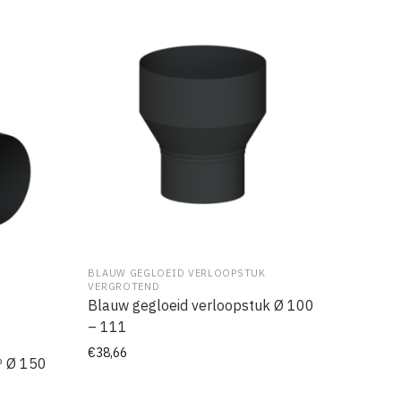
BLAUW GEGLOEID VERLOOPSTUK
VERGROTEND
Blauw gegloeid verloopstuk Ø 100
– 111
€
38,66
º Ø 150