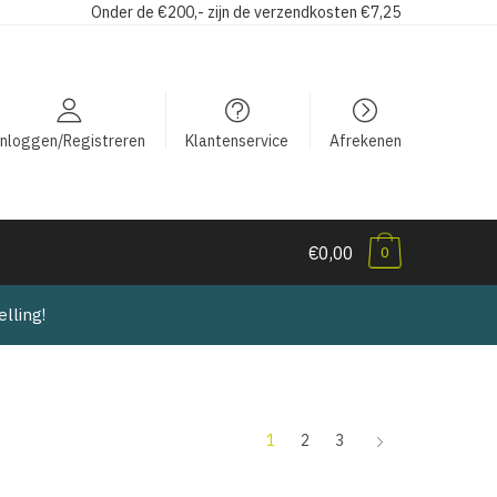
Onder de €200,- zijn de verzendkosten €7,25
Inloggen/Registreren
Klantenservice
Afrekenen
€0,00
0
lling!
1
2
3