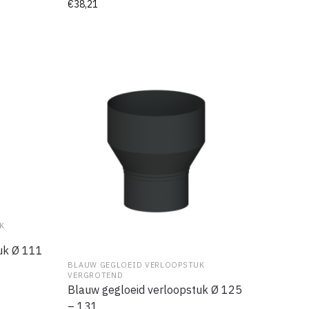
€
38,21
K
uk Ø 111
BLAUW GEGLOEID VERLOOPSTUK
VERGROTEND
Blauw gegloeid verloopstuk Ø 125
– 131