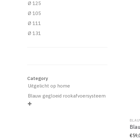
Ø 125
Ø 105
Ø 111
Ø 131
Category
Uitgelicht op home
Blauw gegloeid rookafvoersysteem

BLAU
Blau
€
59,