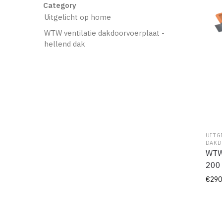
Category
Uitgelicht op home
WTW ventilatie dakdoorvoerplaat -
hellend dak
UITG
DAKD
WTW 
200 
€
290