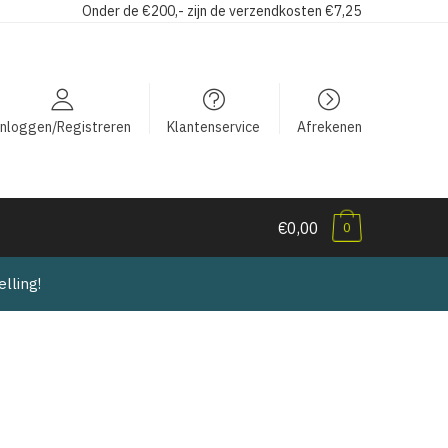
Onder de €200,- zijn de verzendkosten €7,25
Inloggen/Registreren
Klantenservice
Afrekenen
€0,00
0
lling!