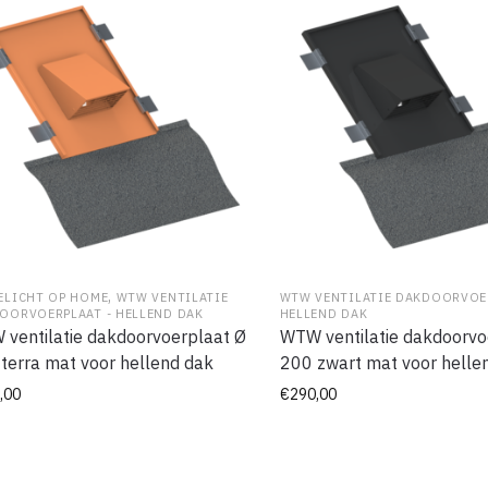
,
ELICHT OP HOME
WTW VENTILATIE
WTW VENTILATIE DAKDOORVOER
OORVOERPLAAT - HELLEND DAK
HELLEND DAK
ventilatie dakdoorvoerplaat Ø
WTW ventilatie dakdoorvo
terra mat voor hellend dak
200 zwart mat voor helle
,00
€
290,00