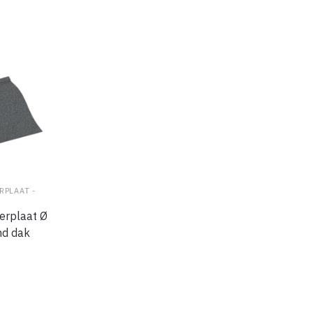
PLAAT -
erplaat Ø
nd dak