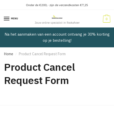
Onder de €200,- zijn de verzendkosten €7,25
Verder
Doorgaan
naar
naar
MENU
0
navigatie
inhoud
Jouw online specialist in Rookafvoer
Na het aanmaken van een account ontvang je 30% korting
op je bestelling!
Home
Product Cancel Request Form
/
Product Cancel
Request Form