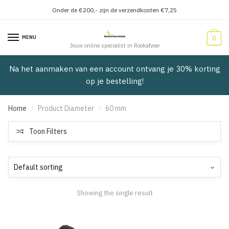
Onder de €200,- zijn de verzendkosten €7,25
Verder
Doorgaan
naar
naar
MENU
0
navigatie
inhoud
Jouw online specialist in Rookafvoer
Na het aanmaken van een account ontvang je 30% korting
op je bestelling!
Home
Product Diameter
60 mm
/
/
Toon Filters
Showing the single result