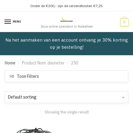
Onder de €200,- zijn de verzendkosten €7,25
Verder
Doorgaan
naar
naar
MENU
0
navigatie
inhoud
Jouw online specialist in Rookafvoer
Na het aanmaken van een account ontvang je 30% korting
op je bestelling!
Home
Product Nom. diameter
250
/
/
Toon Filters
Showing the single result