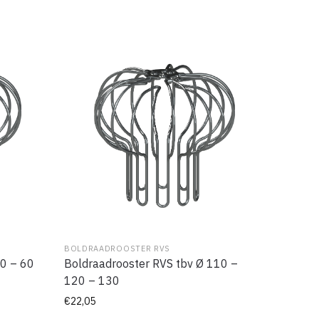
BOLDRAADROOSTER RVS
50 – 60
Boldraadrooster RVS tbv Ø 110 –
120 – 130
€
22,05