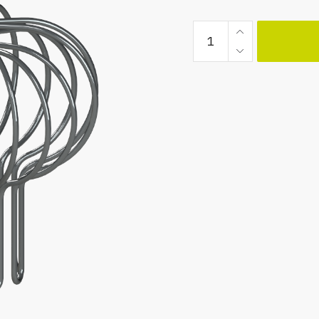
Boldraadrooster
RVS
Ø
250
quantity