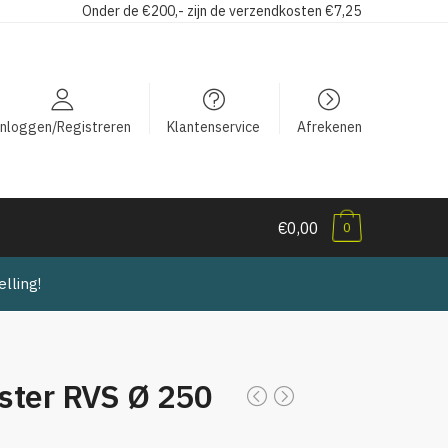
Onder de €200,- zijn de verzendkosten €7,25
Inloggen/Registreren
Klantenservice
Afrekenen
€0,00
0
lling!
ster RVS Ø 250