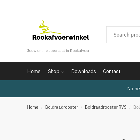
Verder
Doorgaan
naar
naar
navigatie
inhoud
Jouw online specialist in Rookafvoer
Home
Shop
Downloads
Contact
Na he
Home
Boldraadrooster
Boldraadrooster RVS
Bol
/
/
/