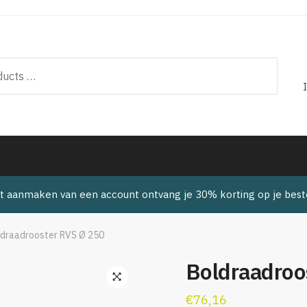
t aanmaken van een account ontvang je 30% korting op je beste
draadrooster RVS Ø 250
Boldraadroo
🔍
€
76,16