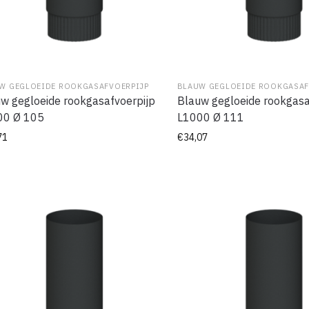
W GEGLOEIDE ROOKGASAFVOERPIJP
BLAUW GEGLOEIDE ROOKGASAF
w gegloeide rookgasafvoerpijp
Blauw gegloeide rookgasa
00 Ø 105
L1000 Ø 111
71
€
34,07