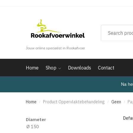
Verder
Doorgaan
naar
naar
navigatie
inhoud
Jouw online specialist in Rookafvoer
Home
Shop
Downloads
Contact
Na he
Home
Product Oppervlaktebehandeling
Geen
Pa
/
/
/
Diameter
Ø 150