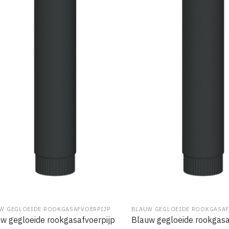
W GEGLOEIDE ROOKGASAFVOERPIJP
BLAUW GEGLOEIDE ROOKGASAF
w gegloeide rookgasafvoerpijp
Blauw gegloeide rookgasa