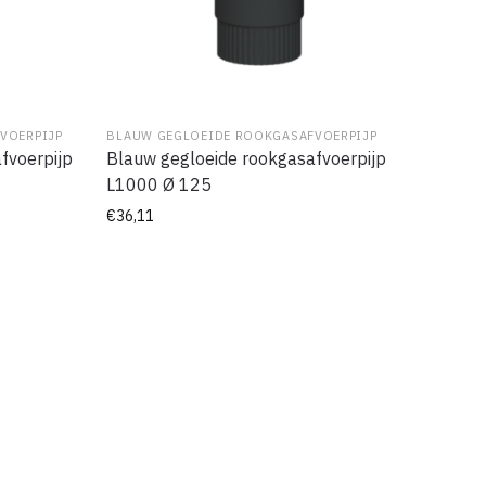
VOERPIJP
BLAUW GEGLOEIDE ROOKGASAFVOERPIJP
fvoerpijp
Blauw gegloeide rookgasafvoerpijp
L1000 Ø 125
€
36,11