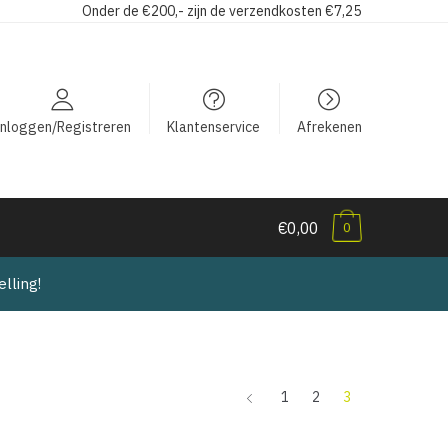
Onder de €200,- zijn de verzendkosten €7,25
Inloggen/Registreren
Klantenservice
Afrekenen
€0,00
0
lling!
1
2
3