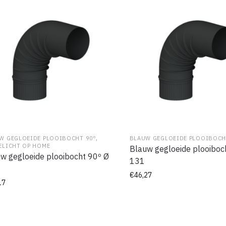
,
W GEGLOEIDE PLOOIBOCHT 90º
BLAUW GEGLOEIDE PLOOIBOCH
ELICHT OP HOME
Blauw gegloeide plooiboc
w gegloeide plooibocht 90º Ø
131
€
46,27
17