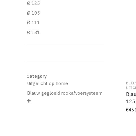
Ø 125
Ø 105
Ø 111
Ø 131
Category
Uitgelicht op home
BLAU
UITG
Blauw gegloeid rookafvoersysteem
Blau
125

€
45,