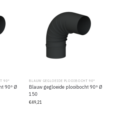
T 90º
BLAUW GEGLOEIDE PLOOIBOCHT 90º
ht 90º Ø
Blauw gegloeide plooibocht 90º Ø
150
€
49,21