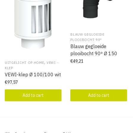
BLAUW GEGLOEIDE
PLOOIBOCHT 90º
Blauw gegloeide
plooibocht 90º Ø 150
€
49,21
,
UITGELICHT OP HOME
VEWI -
KLEP
VEWI-klep Ø 100/100 wit
€
97,57
Add to cart
Add to cart