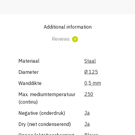
90º
Ø
125
Additional information
quantity
Reviews
0
Materiaal
Staal
Ø 125
Diameter
0,5 mm
Wanddikte
250
Max. mediumtemperatuur
(continu)
Ja
Negative (onderdruk)
Ja
Dry (niet condenserend)
Blauw