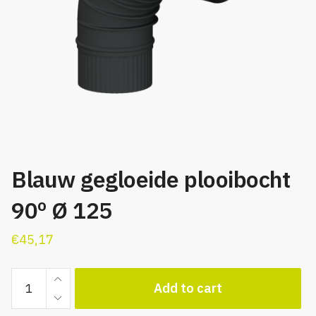
Blauw gegloeide plooibocht
90º Ø 125
€
45,17
Blauw
Add to cart
gegloeide
plooibocht