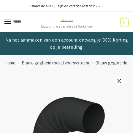
Onder de €200,- zijn de verzendkosten €7,25
Verder
Doorgaan
naar
naar
MENU
0
navigatie
inhoud
Jouw online specialist in Rookafvoer
Na het aanmaken van een account ontvang je 30% korting
op je bestelling!
Home
Blauw gegloeid rookafvoersysteem
Blauw gegloeide pl
/
/
🔍