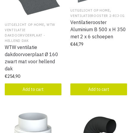
,
UITGELICHT OP HOME
VENTILATIEROOSTER 2-RIJ-IG
Ventilatierooster
,
UITGELICHT OP HOME
WTW
Aluminium B 500 x H 350
VENTILATIE
DAKDOORVOERPLAAT -
met 2 x 6 schoepen
HELLEND DAK
€
44,79
WTW ventilatie
dakdoorvoerplaat Ø 160
zwart mat voor hellend
dak
€
254,90
Add to cart
Add to cart