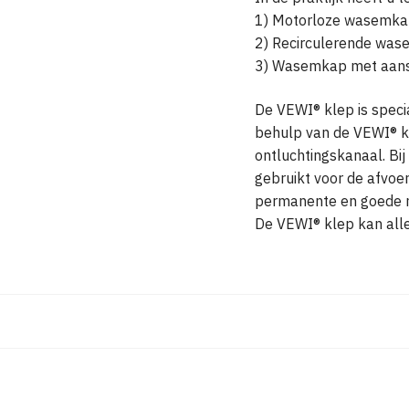
1) Motorloze wasemkap
2) Recirculerende was
3) Wasemkap met aansl
De VEWI® klep is speci
behulp van de VEWI® k
ontluchtingskanaal. Bi
gebruikt voor de afvoe
permanente en goede na
De VEWI® klep kan all