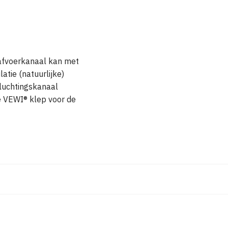
 afvoerkanaal kan met
tie (natuurlijke)
tluchtingskanaal
e VEWI® klep voor de