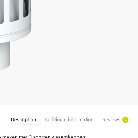
Description
Additional information
Reviews
0
u te maken met 3 soorten wasemkappen: