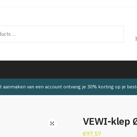
t aanmaken van een account ontvang je 30% korting op je beste
VEWI-klep Ø
🔍
€
97,57