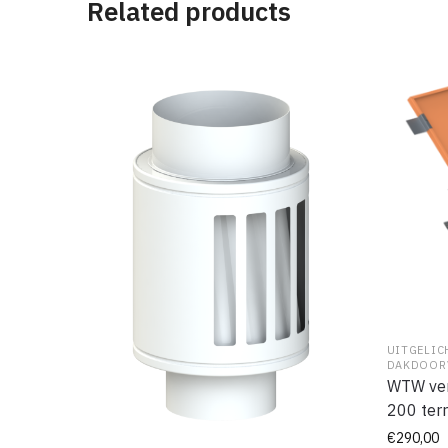
Related products
UITGELIC
DAKDOORV
WTW ven
200 terr
€
290,00