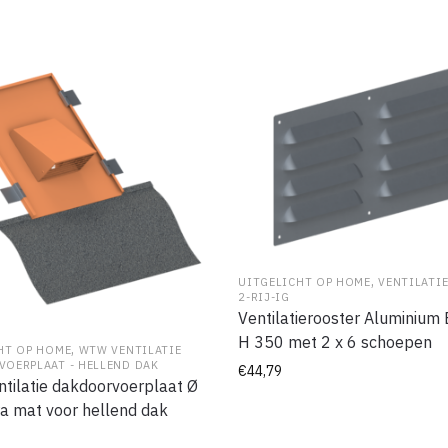
,
UITGELICHT OP HOME
VENTILATI
2-RIJ-IG
Ventilatierooster Aluminium
H 350 met 2 x 6 schoepen
,
HT OP HOME
WTW VENTILATIE
OERPLAAT - HELLEND DAK
€
44,79
tilatie dakdoorvoerplaat Ø
a mat voor hellend dak