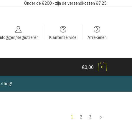
Onder de €200,- zijn de verzendkosten €7,25
Inloggen/Registreren
Klantenservice
Afrekenen
€0,00
0
lling!
1
2
3