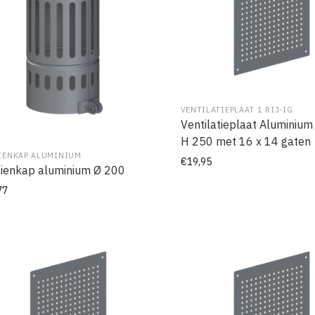
VENTILATIEPLAAT 1 RIJ-IG
Ventilatieplaat Aluminium
H 250 met 16 x 14 gaten
IENKAP ALUMINIUM
€
19,95
ienkap aluminium Ø 200
77