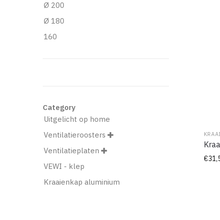
Ø 200
Ø 180
160
Category
Uitgelicht op home
Ventilatieroosters
KRAA

Kraa
Ventilatieplaten

€
31,
VEWI - klep
Kraaienkap aluminium