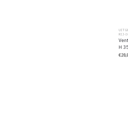
UITG
RIJ-I
Vent
H 35
€
28,