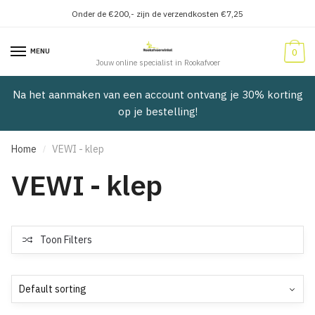
Onder de €200,- zijn de verzendkosten €7,25
Verder
Doorgaan
naar
naar
MENU
0
navigatie
inhoud
Jouw online specialist in Rookafvoer
Na het aanmaken van een account ontvang je 30% korting
op je bestelling!
Home
VEWI - klep
/
VEWI - klep
Toon Filters