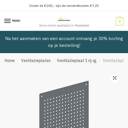
Onder de €200,- zijn de verzendkosten €7,25
Verder
Doorgaan
naar
naar
MENU
0
navigatie
inhoud
Jouw online specialist in Rookafvoer
Na het aanmaken van een account ontvang je 30% korting
op je bestelling!
Home
Ventilatieplaten
Ventilatieplaat 1 rij-ig
Ventilatiepla
/
/
/
🔍