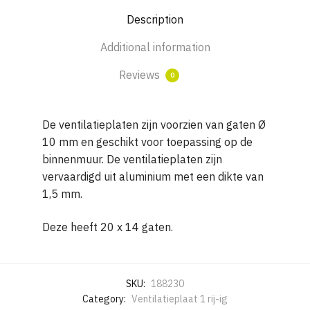
H
Description
300
met
Additional information
20
x
Reviews
0
14
gaten
De ventilatieplaten zijn voorzien van gaten Ø
quantity
10 mm en geschikt voor toepassing op de
binnenmuur. De ventilatieplaten zijn
vervaardigd uit aluminium met een dikte van
1,5 mm.
Deze heeft 20 x 14 gaten.
SKU:
188230
Category:
Ventilatieplaat 1 rij-ig