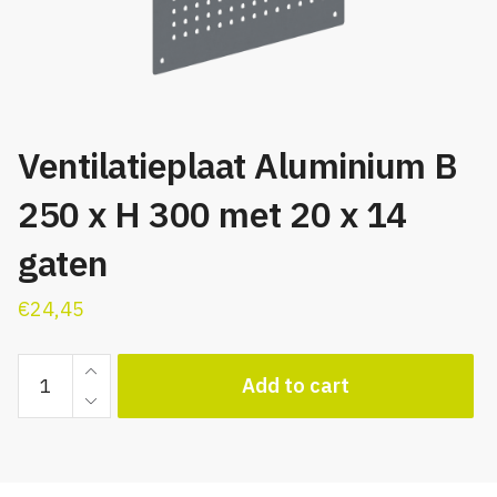
Ventilatieplaat Aluminium B
250 x H 300 met 20 x 14
gaten
€
24,45
Ventilatieplaat
Add to cart
Aluminium
B
250
x