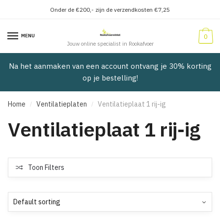
Onder de €200,- zijn de verzendkosten €7,25
Verder
Doorgaan
naar
naar
MENU
0
navigatie
inhoud
Jouw online specialist in Rookafvoer
Na het aanmaken van een account ontvang je 30% korting
op je bestelling!
Home
Ventilatieplaten
Ventilatieplaat 1 rij-ig
/
/
Ventilatieplaat 1 rij-ig
Toon Filters