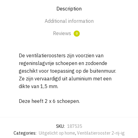
H
Description
350
met
Additional information
2
x
Reviews
0
6
schoepen
De ventilatieroosters zijn voorzien van
quantity
regeninslagvrije schoepen en zodoende
geschikt voor toepassing op de buitenmuur.
Ze zijn vervaardigd uit aluminium met een
dikte van 1,5 mm.
Deze heeft 2 x 6 schoepen.
SKU:
187535
Categories:
Uitgelicht op home
,
Ventilatierooster 2-rij-ig