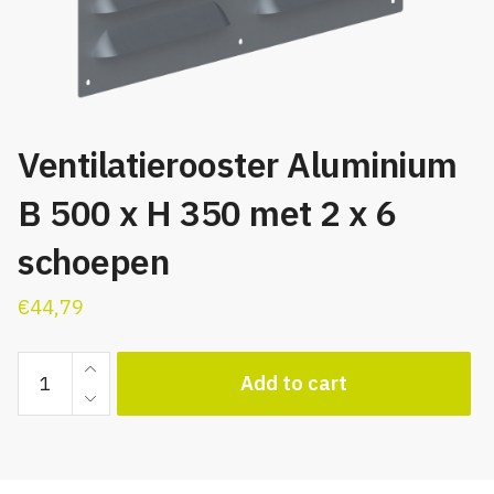
Ventilatierooster Aluminium
B 500 x H 350 met 2 x 6
schoepen
€
44,79
Ventilatierooster
Add to cart
Aluminium
B
500
x