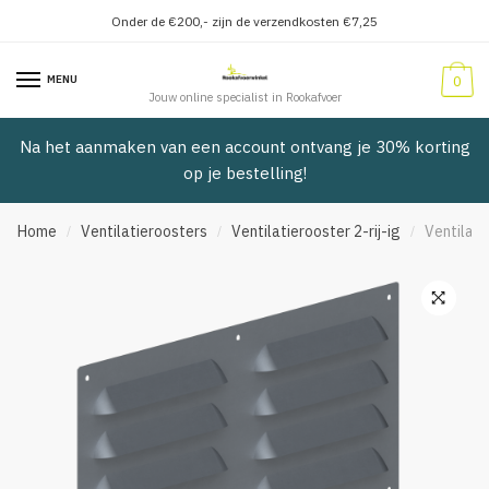
Onder de €200,- zijn de verzendkosten €7,25
Verder
Doorgaan
naar
naar
MENU
0
navigatie
inhoud
Jouw online specialist in Rookafvoer
Na het aanmaken van een account ontvang je 30% korting
op je bestelling!
Home
Ventilatieroosters
Ventilatierooster 2-rij-ig
Ventilati
/
/
/
🔍