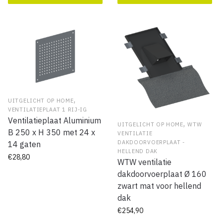
,
UITGELICHT OP HOME
VENTILATIEPLAAT 1 RIJ-IG
Ventilatieplaat Aluminium
,
UITGELICHT OP HOME
WTW
B 250 x H 350 met 24 x
VENTILATIE
DAKDOORVOERPLAAT -
14 gaten
HELLEND DAK
€
28,80
WTW ventilatie
dakdoorvoerplaat Ø 160
zwart mat voor hellend
dak
€
254,90