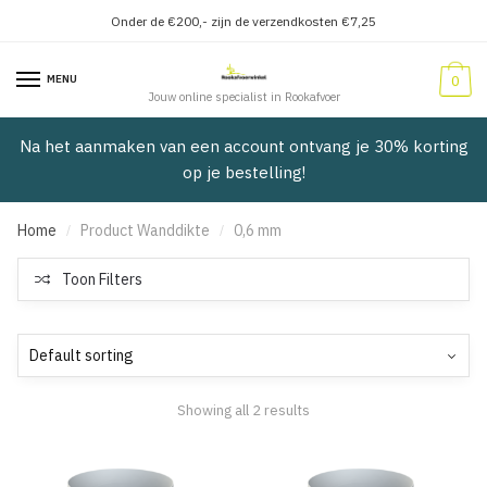
Onder de €200,- zijn de verzendkosten €7,25
Verder
Doorgaan
naar
naar
MENU
0
navigatie
inhoud
Jouw online specialist in Rookafvoer
Na het aanmaken van een account ontvang je 30% korting
op je bestelling!
Home
Product Wanddikte
0,6 mm
/
/
Toon Filters
Showing all 2 results