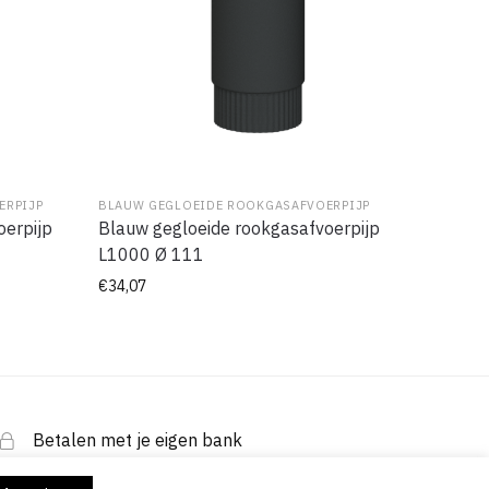
ERPIJP
BLAUW GEGLOEIDE ROOKGASAFVOERPIJP
oerpijp
Blauw gegloeide rookgasafvoerpijp
L1000 Ø 111
€
34,07
Betalen met je eigen bank
iDeal / PayPal / Mastercard