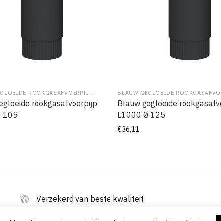
GLOEIDE ROOKGASAFVOERPIJP
BLAUW GEGLOEIDE ROOKGASAFVO
egloeide rookgasafvoerpijp
Blauw gegloeide rookgasafv
Ø 105
L1000 Ø 125
€
36,11
Verzekerd van beste kwaliteit