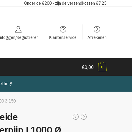
Onder de €200,- zijn de verzendkosten €7,25
Inloggen/Registreren
Klantenservice
Afrekenen
€0,00
0
lling!
00 Ø 150
eide
erpijp L1000 Ø