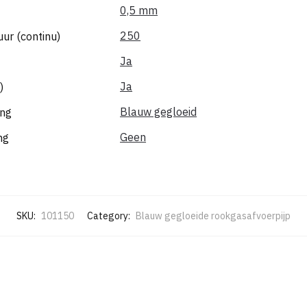
0,5 mm
250
r (continu)
Ja
Ja
)
Blauw gegloeid
ing
Geen
ng
SKU:
101150
Category:
Blauw gegloeide rookgasafvoerpijp