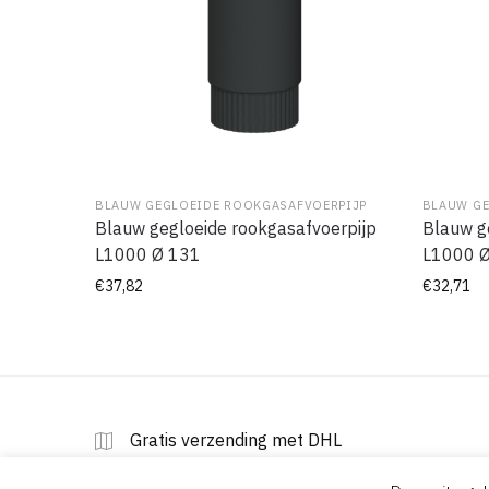
BLAUW GEGLOEIDE ROOKGASAFVOERPIJP
BLAUW GE
Blauw gegloeide rookgasafvoerpijp
Blauw g
L1000 Ø 131
L1000 
€
37,82
€
32,71
Gratis verzending met DHL
op alle orders vanaf € 200,00