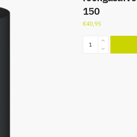
150
€
40,95
Blauw
gegloeide
rookgasafvoerpijp
L1000
Ø
150
quantity