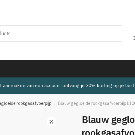
t aanmaken van een account ontvang je 30% korting op je beste
gloeide rookgasafvoerpijp
Blauw gegloeide rookgasafvoerpijp L10
/
Blauw geglo
rookgasafvo
🔍