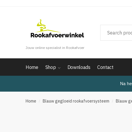
Verder
Doorgaan
naar
naar
navigatie
inhoud
Jouw online specialist in Rookafvoer
Home
Shop
Downloads
Contact
Na he
Home
Blauw gegloeid rookafvoersysteem
Blauw ge
/
/