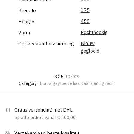
175
Breedte
450
Hoogte
Rechthoekig
Vorm
Blauw
Oppervlaktebescherming
gegloeid
SKU:
105009
Category:
Blauw gegloeide haardaansluiting recht
Gratis verzending met DHL
op alle orders vanaf € 200,00
Verzekerd van beste kwaliteit