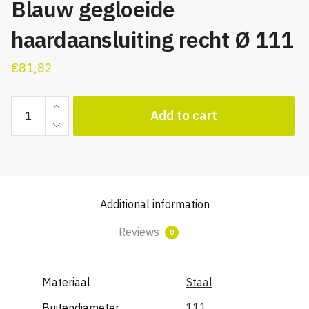
Blauw gegloeide
haardaansluiting recht Ø 111
€
81,82
Blauw
Add to cart
gegloeide
haardaansluiting
recht
Ø
111
Additional information
quantity
Reviews
0
Materiaal
Staal
111
Buitendiameter