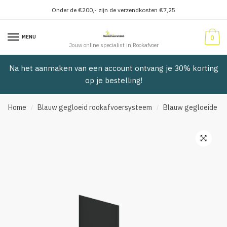
Onder de €200,- zijn de verzendkosten €7,25
Verder
Doorgaan
naar
naar
MENU
0
navigatie
inhoud
Jouw online specialist in Rookafvoer
Na het aanmaken van een account ontvang je 30% korting
op je bestelling!
Home
Blauw gegloeid rookafvoersysteem
Blauw gegloeide haa
/
/
🔍