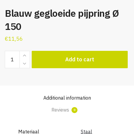
Blauw gegloeide pijpring Ø
150
€
11,56
Blauw
Add to cart
gegloeide
pijpring
Ø
150
quantity
Additional information
Reviews
0
Materiaal
Staal