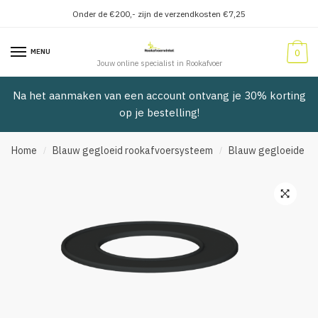
Onder de €200,- zijn de verzendkosten €7,25
Verder
Doorgaan
naar
naar
MENU
0
navigatie
inhoud
Jouw online specialist in Rookafvoer
Na het aanmaken van een account ontvang je 30% korting
op je bestelling!
Home
Blauw gegloeid rookafvoersysteem
Blauw gegloeide pij
/
/
🔍