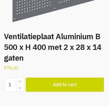
Ventilatieplaat Aluminium B
500 x H 400 met 2 x 28 x 14
gaten
€
70,41
Ventilatieplaat
Add to cart
Aluminium
B
500
x