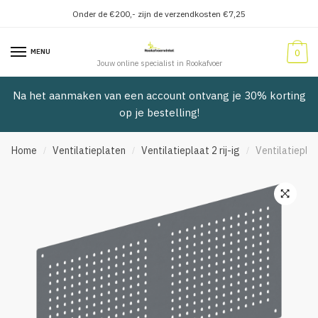
Onder de €200,- zijn de verzendkosten €7,25
Verder
Doorgaan
naar
naar
MENU
0
navigatie
inhoud
Jouw online specialist in Rookafvoer
Na het aanmaken van een account ontvang je 30% korting
op je bestelling!
Home
Ventilatieplaten
Ventilatieplaat 2 rij-ig
Ventilatiepla
/
/
/
🔍