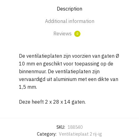
H
Description
400
met
Additional information
2
x
Reviews
0
28
x
De ventilatieplaten zijn voorzien van gaten Ø
14
10 mm en geschikt voor toepassing op de
gaten
binnenmuur. De ventilatieplaten zijn
quantity
vervaardigd uit aluminium met een dikte van
1,5 mm.
Deze heeft 2 x 28 x 14 gaten.
SKU:
188540
Category:
Ventilatieplaat 2 rij-ig