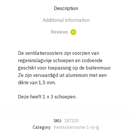
H
Description
200
met
Additional information
1
x
Reviews
0
3
schoepen
De ventilatieroosters zijn voorzien van
quantity
regeninslagvrije schoepen en zodoende
geschikt voor toepassing op de buitenmuur.
Ze zijn vervaardigd uit aluminium met een
dikte van 1,5 mm.
Deze heeft 1 x 3 schoepen.
SKU:
187220
Category:
Ventilatierooster 1-rij-ig