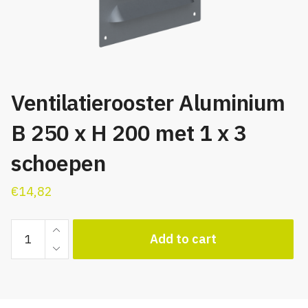
Ventilatierooster Aluminium
B 250 x H 200 met 1 x 3
schoepen
€
14,82
Ventilatierooster
Add to cart
Aluminium
B
250
x