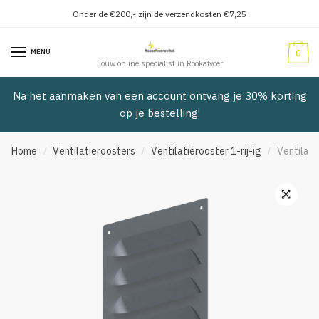
Onder de €200,- zijn de verzendkosten €7,25
Verder
Doorgaan
naar
naar
MENU
0
navigatie
inhoud
Jouw online specialist in Rookafvoer
Na het aanmaken van een account ontvang je 30% korting
op je bestelling!
Home
Ventilatieroosters
Ventilatierooster 1-rij-ig
Ventilati
/
/
/
🔍