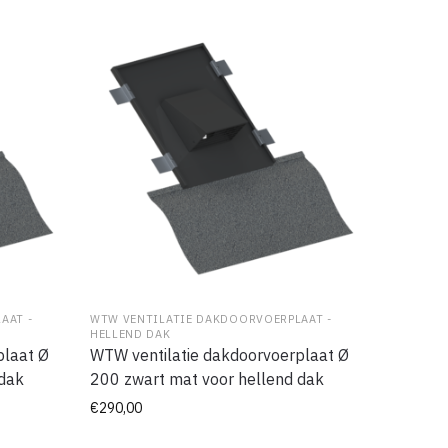
AAT -
WTW VENTILATIE DAKDOORVOERPLAAT -
HELLEND DAK
plaat Ø
WTW ventilatie dakdoorvoerplaat Ø
 dak
200 zwart mat voor hellend dak
€
290,00