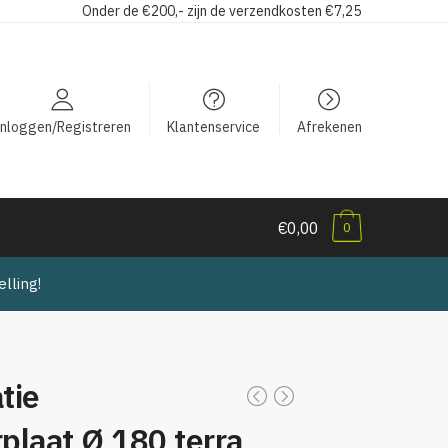
Onder de €200,- zijn de verzendkosten €7,25
Inloggen/Registreren
Klantenservice
Afrekenen
€0,00
0
lling!
tie
plaat Ø 180 terra