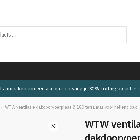
t aanmaken van een account ontvang je 30% korting op je beste
WTW ventilatie dakdoorvoerplaat Ø 180 terra mat voor hellend dak
/
WTW ventila
dakdoorvoer
🔍