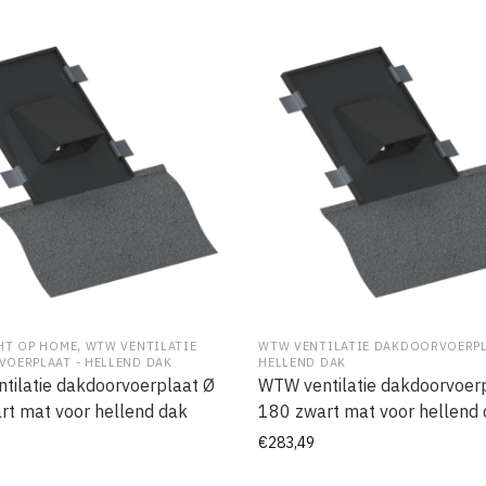
,
HT OP HOME
WTW VENTILATIE
WTW VENTILATIE DAKDOORVOERPL
OERPLAAT - HELLEND DAK
HELLEND DAK
tilatie dakdoorvoerplaat Ø
WTW ventilatie dakdoorvoer
rt mat voor hellend dak
180 zwart mat voor hellend
€
283,49