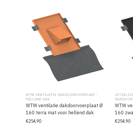
WTW VENTILATIE DAKDOORVOERPLAAT -
UITGELIC
HELLEND DAK
DAKDOORV
WTW ventilatie dakdoorvoerplaat Ø
WTW ven
160 terra mat voor hellend dak
160 zwa
€
254,90
€
254,90