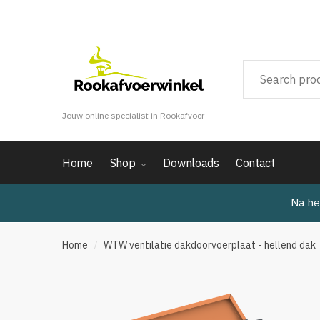
Verder
Doorgaan
naar
naar
navigatie
inhoud
Jouw online specialist in Rookafvoer
Home
Shop
Downloads
Contact
Na he
Home
WTW ventilatie dakdoorvoerplaat - hellend dak
/