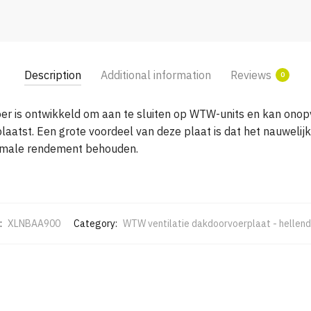
Description
Additional information
Reviews
0
r is ontwikkeld om aan te sluiten op WTW-units en kan onop
atst. Een grote voordeel van deze plaat is dat het nauwelij
imale rendement behouden.
:
XLNBAA900
Category:
WTW ventilatie dakdoorvoerplaat - hellend