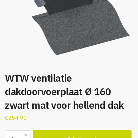
WTW ventilatie
dakdoorvoerplaat Ø 160
zwart mat voor hellend dak
€
254,90
WTW