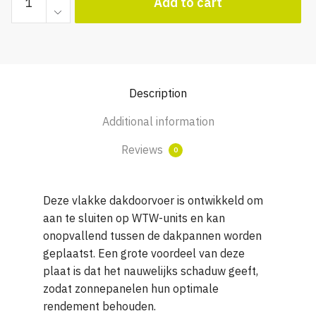
Add to cart
ventilatie
dakdoorvoerplaat
Ø
160
zwart
Description
mat
voor
Additional information
hellend
dak
Reviews
0
quantity
Deze vlakke dakdoorvoer is ontwikkeld om
aan te sluiten op WTW-units en kan
onopvallend tussen de dakpannen worden
geplaatst. Een grote voordeel van deze
plaat is dat het nauwelijks schaduw geeft,
zodat zonnepanelen hun optimale
rendement behouden.