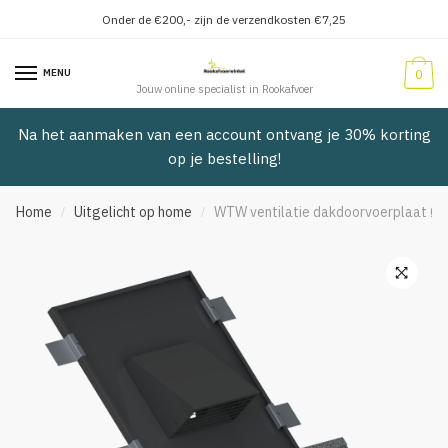
Onder de €200,- zijn de verzendkosten €7,25
Verder
Doorgaan
naar
naar
MENU
0
navigatie
inhoud
Jouw online specialist in Rookafvoer
Na het aanmaken van een account ontvang je 30% korting
op je bestelling!
Home
Uitgelicht op home
WTW ventilatie dakdoorvoerplaat Ø 1
/
/
🔍