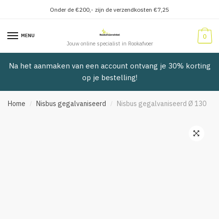
Onder de €200,- zijn de verzendkosten €7,25
Verder
Doorgaan
naar
naar
MENU
0
navigatie
inhoud
Jouw online specialist in Rookafvoer
Na het aanmaken van een account ontvang je 30% korting
op je bestelling!
Home
Nisbus gegalvaniseerd
Nisbus gegalvaniseerd Ø 130
/
/
🔍