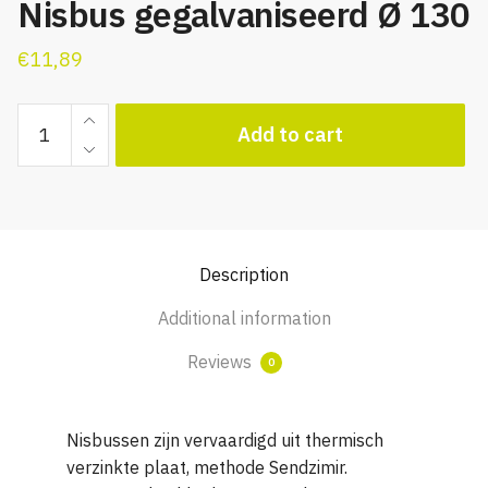
Nisbus gegalvaniseerd Ø 130
€
11,89
Nisbus
Add to cart
gegalvaniseerd
Ø
130
quantity
Description
Additional information
Reviews
0
Nisbussen zijn vervaardigd uit thermisch
verzinkte plaat, methode Sendzimir.