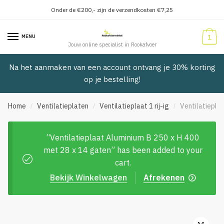
Onder de €200,- zijn de verzendkosten €7,25
Verder
Doorgaan
naar
naar
MENU
1
navigatie
inhoud
Jouw online specialist in Rookafvoer
Na het aanmaken van een account ontvang je 30% korting
op je bestelling!
Home
Ventilatieplaten
Ventilatieplaat 1 rij-ig
Ventilatiepla
/
/
/
“Ventilatieplaat Aluminium B 250 x H 400
met 28 x 14 gaten” has been added to your
cart.
Bekijk Winkelwagen
Afrekenen