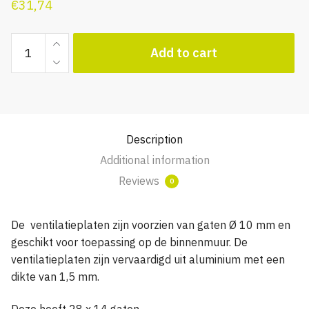
€
31,74
Ventilatieplaat
Add to cart
Aluminium
B
250
x
H
Description
400
Additional information
met
28
Reviews
0
x
14
De ventilatieplaten zijn voorzien van gaten Ø 10 mm en
gaten
geschikt voor toepassing op de binnenmuur. De
quantity
ventilatieplaten zijn vervaardigd uit aluminium met een
dikte van 1,5 mm.