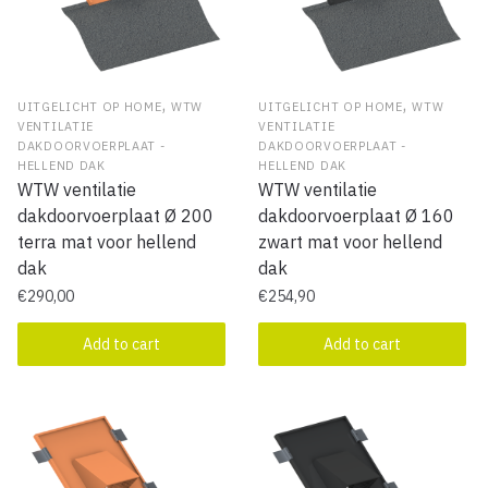
,
,
UITGELICHT OP HOME
WTW
UITGELICHT OP HOME
WTW
VENTILATIE
VENTILATIE
DAKDOORVOERPLAAT -
DAKDOORVOERPLAAT -
HELLEND DAK
HELLEND DAK
WTW ventilatie
WTW ventilatie
dakdoorvoerplaat Ø 200
dakdoorvoerplaat Ø 160
terra mat voor hellend
zwart mat voor hellend
dak
dak
€
290,00
€
254,90
Add to cart
Add to cart