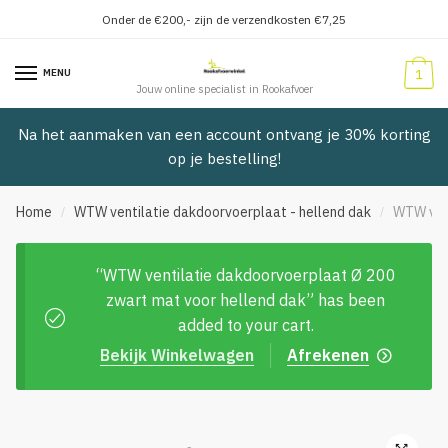
Onder de €200,- zijn de verzendkosten €7,25
Verder
Doorgaan
naar
naar
MENU
1
navigatie
inhoud
Jouw online specialist in Rookafvoer
Na het aanmaken van een account ontvang je 30% korting
op je bestelling!
Home
WTW ventilatie dakdoorvoerplaat - hellend dak
WTW vent
/
/
“WTW ventilatie dakdoorvoerplaat Ø 200
zwart mat voor hellend dak” has been
added to your cart.
Bekijk Winkelwagen
Afrekenen