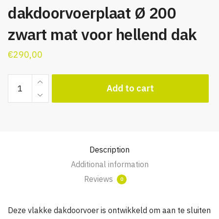
dakdoorvoerplaat Ø 200
zwart mat voor hellend dak
€
290,00
WTW
Add to cart
ventilatie
dakdoorvoerplaat
Ø
200
zwart
Description
mat
Additional information
voor
hellend
Reviews
0
dak
quantity
Deze vlakke dakdoorvoer is ontwikkeld om aan te sluiten