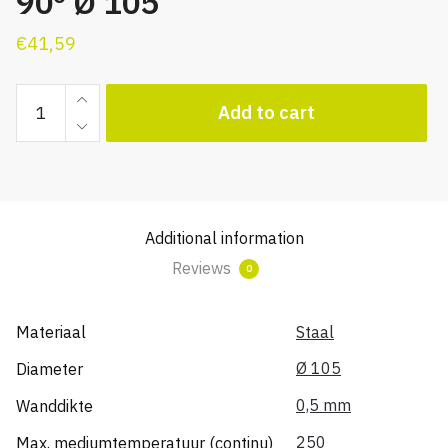
90º Ø 105
€
41,59
Blauw
Add to cart
gegloeide
plooibocht
90º
Ø
105
Additional information
quantity
Reviews
0
Materiaal
Staal
Ø 105
Diameter
0,5 mm
Wanddikte
250
Max. mediumtemperatuur (continu)