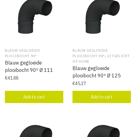
BLAUW GEGLOEIDE
BLAUW GEGLOEIDE
,
PLOOIBOCHT 90º
PLOOIBOCHT 90º
UITGELICHT
OP HOME
Blauw gegloeide
Blauw gegloeide
plooibocht 90º Ø 111
plooibocht 90º Ø 125
€
41,88
€
45,17
Add to cart
Add to cart