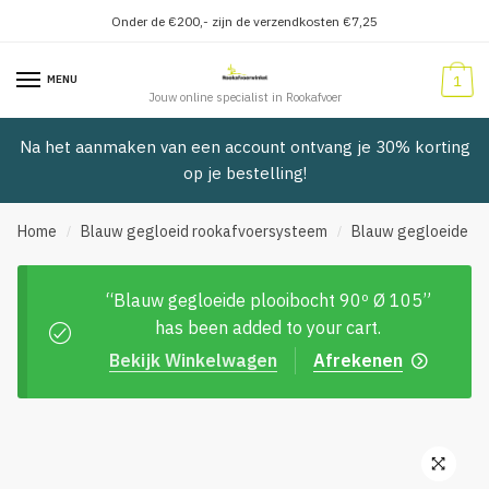
Onder de €200,- zijn de verzendkosten €7,25
Verder
Doorgaan
naar
naar
MENU
1
navigatie
inhoud
Jouw online specialist in Rookafvoer
Na het aanmaken van een account ontvang je 30% korting
op je bestelling!
Home
Blauw gegloeid rookafvoersysteem
Blauw gegloeide pl
/
/
“Blauw gegloeide plooibocht 90º Ø 105”
has been added to your cart.
Bekijk Winkelwagen
Afrekenen